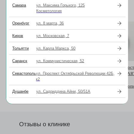
Самара
ул. Максима Горького, 125
Все акции
Косметология
Оренбург
ул. 8 марта, 36
Киров
ул. Московская, 7
Тольятти
ул. Карла Маркса, 50
Саранск
ул. Коммунистическая, 52
Подбор ночных линз
Акция на очки: стоимос
Севастополь
ул. Проспект Октябрьской Революции 42Б,
одной линзы MiyoSMAR
от 32 500 рублей за оба глаза
к2
для борьбы с
28.07.2026
прогрессирующей миопи
Душанбе
ул. Садриддина Айни, 50/51А
12 500 рублей
28.07.2026
Отзывы о клинике