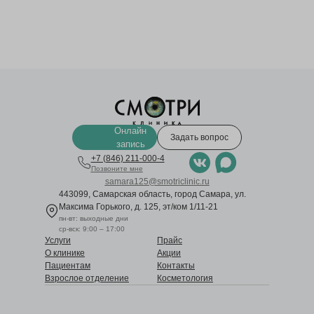
Онлайн
Задать вопрос
запись
+7 (846) 211-000-4
Позвоните мне
samara125@smotriclinic.ru
443099, Самарская область, город Самара, ул.
Максима Горького, д. 125, эт/ком 1/11-21
пн-вт: выходные дни
ср-вск: 9:00 – 17:00
Услуги
Прайс
О клинике
Акции
Пациентам
Контакты
Взрослое отделение
Косметология