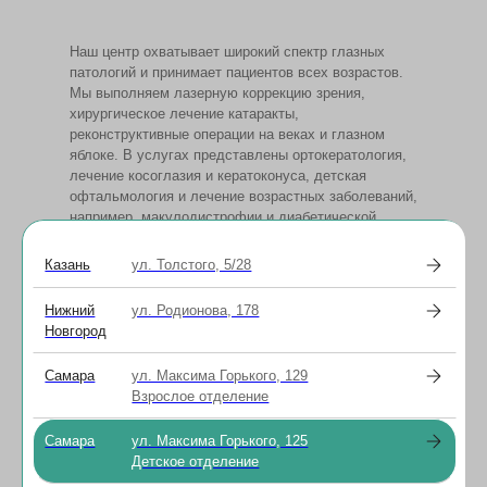
Наш центр охватывает широкий спектр глазных
патологий и принимает пациентов всех возрастов.
Мы выполняем лазерную коррекцию зрения,
хирургическое лечение катаракты,
реконструктивные операции на веках и глазном
яблоке. В услугах представлены ортокератология,
лечение косоглазия и кератоконуса, детская
офтальмология и лечение возрастных заболеваний,
например, макулодистрофии и диабетической
ретинопатии.
Казань
ул. Толстого, 5/28
Специалисты
Нижний
ул. Родионова, 178
Новгород
Документы и лицензии
Самара
ул. Максима Горького, 129
Взрослое отделение
Самара
ул. Максима Горького, 125
Акции клиники
Детское отделение