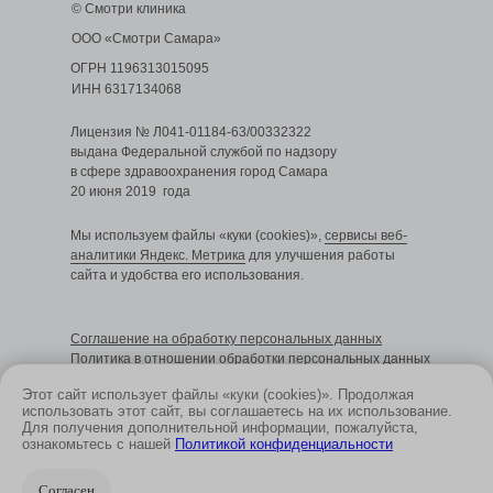
© Смотри клиника
ООО «Смотри Самара»
ОГРН 1196313015095
ИНН 6317134068
Лицензия № Л041-01184-63/00332322
выдана Федеральной службой по надзору
в сфере здравоохранения город Самара
20 июня 2019 года
Мы используем файлы «куки (cookies)»,
сервисы веб-
аналитики Яндекс. Метрика
для улучшения работы
сайта и удобства его использования.
Cоглашение на обработку персональных данных
Политика в отношении обработки персональных данных
Этот сайт использует файлы «куки (cookies)». Продолжая
использовать этот сайт, вы соглашаетесь на их использование.
Для получения дополнительной информации, пожалуйста,
Размещенные на сайте данные не являются
ознакомьтесь с нашей
Политикой конфиденциальности
публичной офертой и носят информационный
характер
Согласен