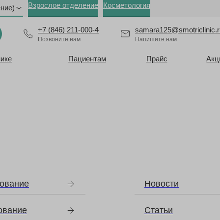
Взрослое отделение
Косметология
ение)
+7 (846) 211-000-4
samara125@smotriclinic.r
Позвоните нам
Напишите нам
нике
Пациентам
Прайс
Акц
ование
Новости
ование
Статьи