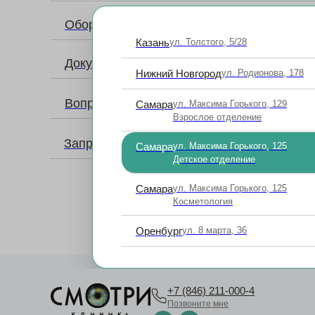
Оборудование
Казань
ул. Толстого, 5/28
Документы и лицензии
Нижний Новгород
ул. Родионова, 178
Вопросы и ответы
Самара
ул. Максима Горького, 129
Взрослое отделение
Запрос копий медицинской документации
Самара
ул. Максима Горького, 125
Детское отделение
Самара
ул. Максима Горького, 125
Косметология
Оренбург
ул. 8 марта, 36
+7 (846) 211-000-4
Позвоните мне